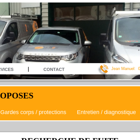
Jean Manuel: 0
VICES
CONTACT
ROPOSES
Gardes corps / protections
Entretien / diagnostique