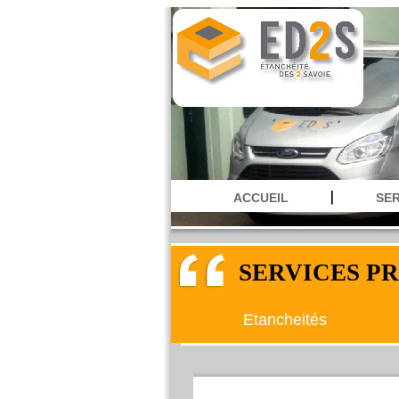
ACCUEIL
SER
SERVICES P
Etancheités