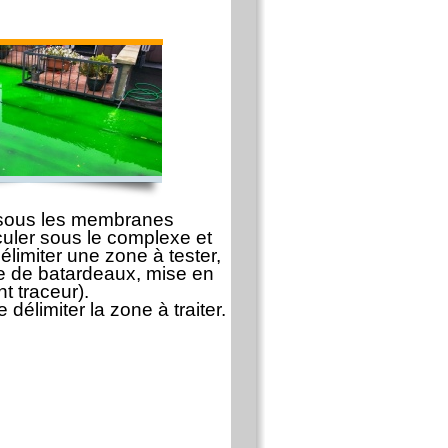
r sous les membranes
culer sous le complexe et
 délimiter une zone à tester,
se de batardeaux, mise en
t traceur).
délimiter la zone à traiter.